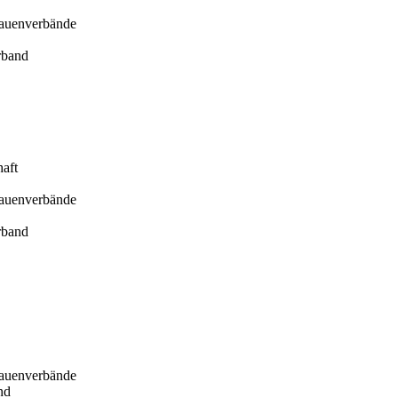
rauenverbände
rband
haft
rauenverbände
rband
rauenverbände
nd