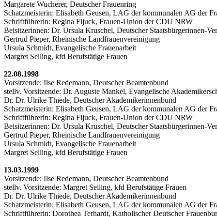
Margarete Wucherer, Deutscher Frauenring
Schatzmeisterin: Elisabeth Geusen, LAG der kommunalen AG der F
Schriftführerin: Regina Fijuck, Frauen-Union der CDU NRW
Beisitzerinnen: Dr. Ursula Kruschel, Deutscher Staatsbürgerinnen-Ve
Gertrud Pieper, Rheinische Landfrauenvereinigung
Ursula Schmidt, Evangelische Frauenarbeit
Margret Seiling, kfd Berufstätige Frauen
22.08.1998
Vorsitzende: Ilse Redemann, Deutscher Beamtenbund
stellv. Vorsitzende: Dr. Auguste Mankel, Evangelische Akademikersc
Dr. Dr. Ulrike Thiede, Deutscher Akademikerinnenbund
Schatzmeisterin: Elisabeth Geusen, LAG der kommunalen AG der F
Schriftführerin: Regina Fijuck, Frauen-Union der CDU NRW
Beisitzerinnen: Dr. Ursula Kruschel, Deutscher Staatsbürgerinnen-Ve
Gertrud Pieper, Rheinische Landfrauenvereinigung
Ursula Schmidt, Evangelische Frauenarbeit
Margret Seiling, kfd Berufstätige Frauen
13.03.1999
Vorsitzende: Ilse Redemann, Deutscher Beamtenbund
stellv. Vorsitzende: Margret Seiling, kfd Berufstätige Frauen
Dr. Dr. Ulrike Thiede, Deutscher Akademikerinnenbund
Schatzmeisterin: Elisabeth Geusen, LAG der kommunalen AG der F
Schriftführerin: Dorothea Terhardt, Katholischer Deutscher Frauenbu