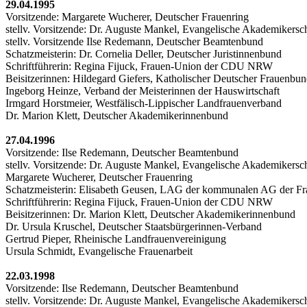
29.04.1995
Vorsitzende: Margarete Wucherer, Deutscher Frauenring
stellv. Vorsitzende: Dr. Auguste Mankel, Evangelische Akademikersc
stellv. Vorsitzende Ilse Redemann, Deutscher Beamtenbund
Schatzmeisterin: Dr. Cornelia Deller, Deutscher Juristinnenbund
Schriftführerin: Regina Fijuck, Frauen-Union der CDU NRW
Beisitzerinnen: Hildegard Giefers, Katholischer Deutscher Frauenbu
Ingeborg Heinze, Verband der Meisterinnen der Hauswirtschaft
Irmgard Horstmeier, Westfälisch-Lippischer Landfrauenverband
Dr. Marion Klett, Deutscher Akademikerinnenbund
27.04.1996
Vorsitzende: Ilse Redemann, Deutscher Beamtenbund
stellv. Vorsitzende: Dr. Auguste Mankel, Evangelische Akademikersc
Margarete Wucherer, Deutscher Frauenring
Schatzmeisterin: Elisabeth Geusen, LAG der kommunalen AG der F
Schriftführerin: Regina Fijuck, Frauen-Union der CDU NRW
Beisitzerinnen: Dr. Marion Klett, Deutscher Akademikerinnenbund
Dr. Ursula Kruschel, Deutscher Staatsbürgerinnen-Verband
Gertrud Pieper, Rheinische Landfrauenvereinigung
Ursula Schmidt, Evangelische Frauenarbeit
22.03.1998
Vorsitzende: Ilse Redemann, Deutscher Beamtenbund
stellv. Vorsitzende: Dr. Auguste Mankel, Evangelische Akademikersc