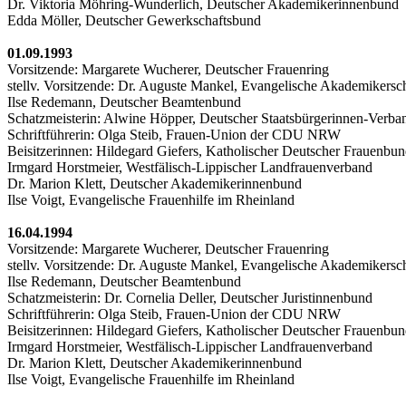
Dr. Viktoria Möhring-Wunderlich, Deutscher Akademikerinnenbund
Edda Möller, Deutscher Gewerkschaftsbund
01.09.1993
Vorsitzende: Margarete Wucherer, Deutscher Frauenring
stellv. Vorsitzende: Dr. Auguste Mankel, Evangelische Akademikersc
Ilse Redemann, Deutscher Beamtenbund
Schatzmeisterin: Alwine Höpper, Deutscher Staatsbürgerinnen-Verba
Schriftführerin: Olga Steib, Frauen-Union der CDU NRW
Beisitzerinnen: Hildegard Giefers, Katholischer Deutscher Frauenbu
Irmgard Horstmeier, Westfälisch-Lippischer Landfrauenverband
Dr. Marion Klett, Deutscher Akademikerinnenbund
Ilse Voigt, Evangelische Frauenhilfe im Rheinland
16.04.1994
Vorsitzende: Margarete Wucherer, Deutscher Frauenring
stellv. Vorsitzende: Dr. Auguste Mankel, Evangelische Akademikersc
Ilse Redemann, Deutscher Beamtenbund
Schatzmeisterin: Dr. Cornelia Deller, Deutscher Juristinnenbund
Schriftführerin: Olga Steib, Frauen-Union der CDU NRW
Beisitzerinnen: Hildegard Giefers, Katholischer Deutscher Frauenbu
Irmgard Horstmeier, Westfälisch-Lippischer Landfrauenverband
Dr. Marion Klett, Deutscher Akademikerinnenbund
Ilse Voigt, Evangelische Frauenhilfe im Rheinland