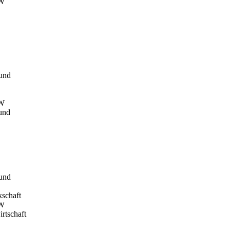
RW
bund
RW
und
bund
kschaft
RW
rtschaft