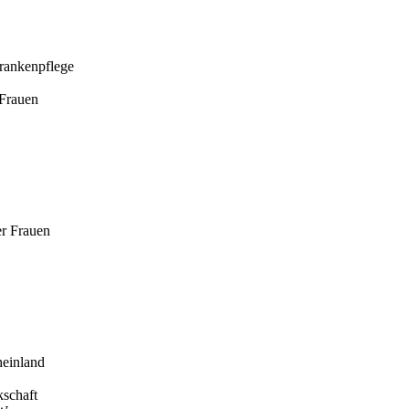
Krankenpflege
 Frauen
er Frauen
heinland
kschaft