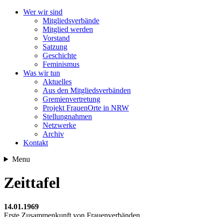
Wer wir sind
Mitgliedsverbände
Mitglied werden
Vorstand
Satzung
Geschichte
Feminismus
Was wir tun
Aktuelles
Aus den Mitgliedsverbänden
Gremienvertretung
Projekt FrauenOrte in NRW
Stellungnahmen
Netzwerke
Archiv
Kontakt
Menu
Zeittafel
14.01.1969
Erste Zusammenkunft von Frauenverbänden