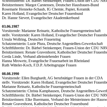
Schriftführerin: Dr. Bärbel Steinkemper, Frauen-Union der CDU N
Beisitzerinnen: Margot Carstensen, Deutscher Hausfrauen-Bund
Rosemarie Henneke-Schaub, IG Chemie, Papier, Keramik
Karen Holland, Evangelischer Deutscher Frauenbund
Dr. Hanne Sievert, Evangelischer Akademikerbund
03.06.1987
Vorsitzende: Marianne Reinartz, Katholische Frauengemeinschaft
stellv. Vorsitzende: Karen Holland, Evangelischer Deutscher Frauen
Ursula Wollring, Deutscher Frauenring
Schatzmeisterin: Luzie Plura, Deutsche Angestellten-Gewerkschaft
Schriftführerin: Dr. Bärbel Steinkemper, Frauen-Union der CDU N
Beisitzerinnen: Renate Gravenhorst, Katholischer Deutscher Frauenb
Gerda Linde, Verband alleinstehender Frauen
Hanna Mrowetz, Evangelische Frauenarbeit im Rheinland
Ruth Witteler-Koch, F.D.P. Arbeitsgruppe Frauen
08.08.1990
Vorsitzende: Ellen Burghardt, AG berufstätiger Frauen in der CDA
stellv. Vorsitzende: Karen Holland, Evangelischer Deutscher Frauen
Marianne Reinartz, Katholische Frauengemeinschaft
Schatzmeisterin: Christa Kamphausen, Deutsche Angestellten-Gewer
Schriftführerin: Dr. Bärbel Steinkemper, Frauen-Union der CDU N
Beisitzerinnen: Elke Buermann, Verband der Meisterinnen der Hauswi
Renate Gravenhorst, Katholischer Deutscher Frauenbund