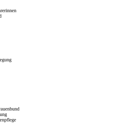
hrerinnen
d
wegung
Frauenbund
gung
enpflege