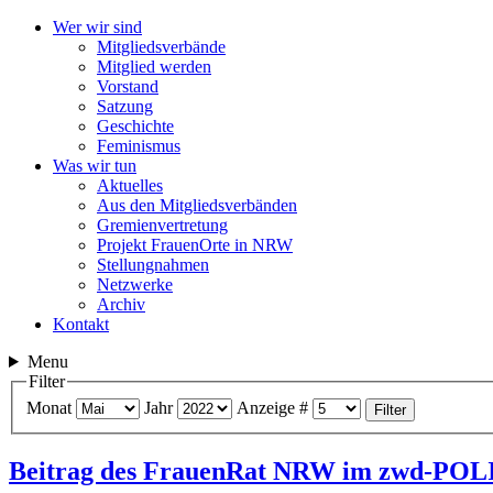
Wer wir sind
Mitgliedsverbände
Mitglied werden
Vorstand
Satzung
Geschichte
Feminismus
Was wir tun
Aktuelles
Aus den Mitgliedsverbänden
Gremienvertretung
Projekt FrauenOrte in NRW
Stellungnahmen
Netzwerke
Archiv
Kontakt
Menu
Filter
Monat
Jahr
Anzeige #
Filter
Beitrag des FrauenRat NRW im zwd-P